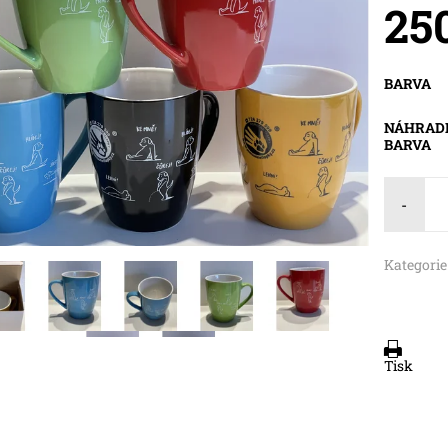
25
BARVA
NÁHRAD
BARVA
-
Kategorie
Tisk