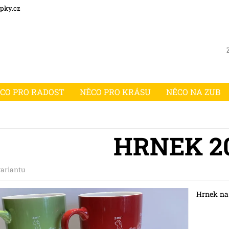
pky.cz
CO PRO RADOST
NĚCO PRO KRÁSU
NĚCO NA ZUB
HRNEK 2
variantu
Hrnek na k