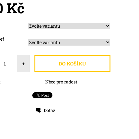
0 Kč
NÍ
+
Něco pro radost
:
Dotaz