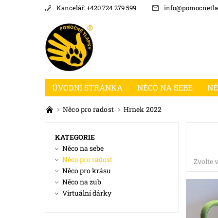
Kancelář: +420 724 279 599
info
@
pomocnetla
ÚVODNÍ STRÁNKA
NĚCO NA SEBE
NĚ
DODACÍ PODMÍNKY
KONTAKTY
Něco pro radost
Hrnek 2022
KATEGORIE
Něco na sebe
Něco pro radost
Zvolte 
Něco pro krásu
Něco na zub
Virtuální dárky