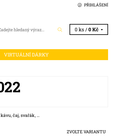
PŘIHLÁŠENÍ
0 ks /
0 Kč
VIRTUÁLNÍ DÁRKY
022
ávu, čaj, svařák, ...
ZVOLTE VARIANTU