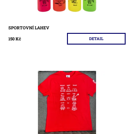
SPORTOVNÍ LAHEV
150 Kč
DETAIL
Tričko dětské model 2022
Dostupnost:
Skladem >5 ks
Kód:
459/CER