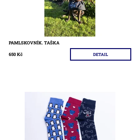
PAMLSKOVNÍK. TAŠKA
650 Kč
DETAIL
Ponožky nad kotníky .
Dostupnost:
Skladem >5 ks
Kód:
532/35-