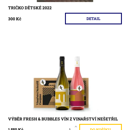
TRIČKO DĚTSKÉ 2022
300 Kč
DETAIL
Objednejte si to nejlepší z výběru fresch a bubble vín z
Vinařství Nešetřil.
Dostupnost:
Skladem >5 ks
Kód:
370
VÝBĚR FRESH & BUBBLES VÍN Z VINAŘSTVÍ NEŠETŘIL
1 550 Kč