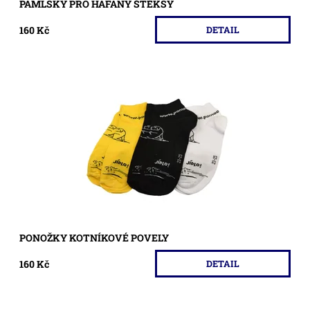
PAMLSKY PRO HAFANY ŠTĚKSY
160 Kč
DETAIL
Kotníkové ponožky dostupné v bílé a černé barvě od
českého výrobce.
Dostupnost:
Skladem >5 ks
Kód:
47/CER
PONOŽKY KOTNÍKOVÉ POVELY
160 Kč
DETAIL