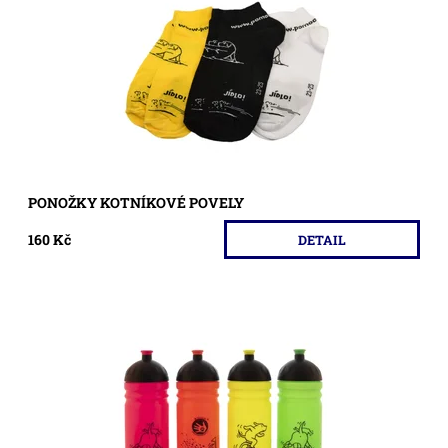
Dostupnost:
Skladem >5 ks
Kód:
47/CER
PONOŽKY KOTNÍKOVÉ POVELY
160 Kč
DETAIL
Nová láhev pro milovníky sportu a milovníky obrázků
Pavla Beneše.
Dostupnost:
Skladem >5 ks
Kód:
89/ZEL