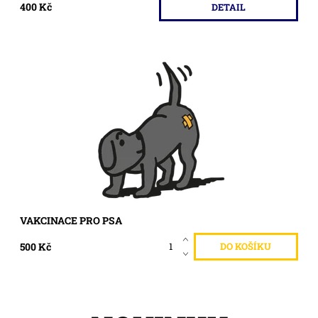
400 Kč
DETAIL
Očkování pro psa.
Dostupnost:
Skladem >5 ks
Kód:
421
VAKCINACE PRO PSA
500 Kč