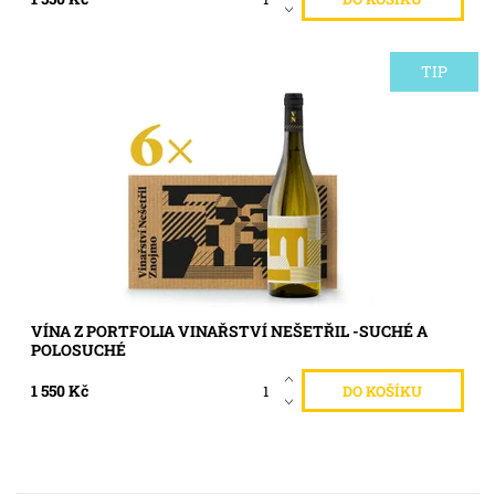
TIP
Objednejte si nejlepší vína z Portfolia Vinařství Nešetřil z
roku 2022-24. Nákupem celého boxu významně podpoříte
výcvik asistenčních pejsků. Celý box obsahuje 6 druhů:
Výběr suchých a polosuchých , dle popisu, pokud něco chybí
-výběr necháváme na...
Dostupnost:
Skladem >5 ks
Kód:
364
VÍNA Z PORTFOLIA VINAŘSTVÍ NEŠETŘIL -SUCHÉ A
POLOSUCHÉ
1 550 Kč