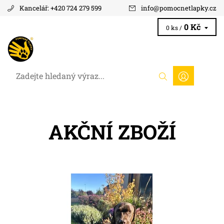
Kancelář: +420 724 279 599
info
@
pomocnetlapky.cz
0 Kč
0 ks /
AKČNÍ ZBOŽÍ
Praktická taška nejen pro pejskaře.
Dostupnost:
Na dotaz
Kód:
400/CER