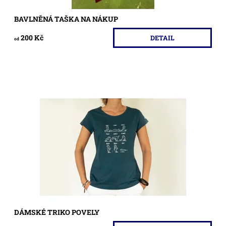
BAVLNĚNÁ TAŠKA NA NÁKUP
200 Kč
DETAIL
od
Dámské triko propasované, delšího střihu (nekončí u
pupíku!!) barevné odstíny se mohou lišit od fotek.
Dostupnost:
Skladem
Kód:
65/CER
DÁMSKÉ TRIKO POVELY