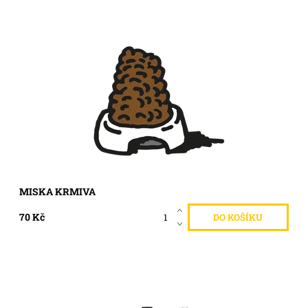
Miska kvalitního krmiva pro psa ve výcviku.
Dostupnost:
Skladem >5 ks
Kód:
415
MISKA KRMIVA
70 Kč
Objednejte si to nejlepší z výběru fresch a bubble vín z
Vinařství Nešetřil.