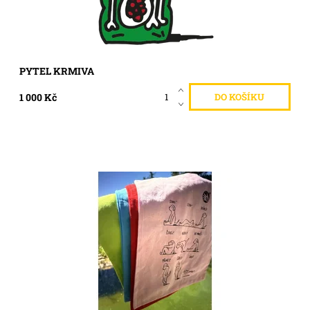
PYTEL KRMIVA
1 000 Kč
Bavlněná taška na nákup, s obrázky malíře Pavla Beneše
Dostupnost:
Skladem >5 ks
Kód:
358/CER2