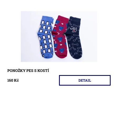
Ponožky nad kotník.
Dostupnost:
Skladem >5 ks
Kód:
535/35-
PONOŽKY PES S KOSTÍ
160 Kč
DETAIL
Kotníkové ponožky dostupné v bílé a černé barvě od
českého výrobce.