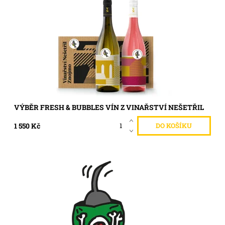
Dostupnost:
Skladem >5 ks
Kód:
370
VÝBĚR FRESH & BUBBLES VÍN Z VINAŘSTVÍ NEŠETŘIL
1 550 Kč
15 kilo kvalitního krmiva pro psího studenta.
Dostupnost:
Skladem >5 ks
Kód:
418