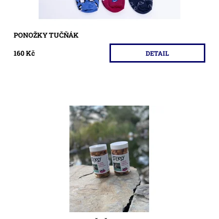
PONOŽKY TUČŇÁK
160 Kč
DETAIL
Kvalitní, pamlsky pro psa
Dostupnost:
Na dotaz
Kód:
544